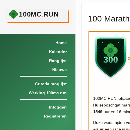
100 Marath
Home
Kalender
Ranglijst
Nieuws
Criteria ranglijst
Werking 100mc.run
100MC.RUN felicitee
Hulseboschgat marat
Inloggen
1549
uur en 16 min
Registreren
Deze wedstrijden vo
Als er één race is w