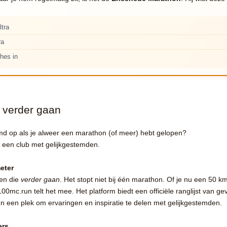
ltra
ra
shes in
e verder gaan
md op als je alweer een marathon (of meer) hebt gelopen?
 een club met gelijkgestemden.
eter
hen die
verder gaan
. Het stopt niet bij één marathon. Of je nu een 50 k
0mc.run telt het mee. Het platform biedt een officiële ranglijst van ge
en een plek om ervaringen en inspiratie te delen met gelijkgestemden.
ers