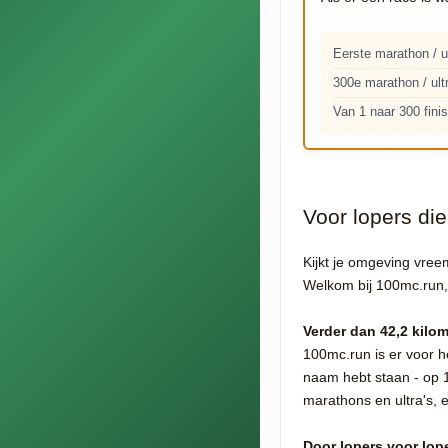
Eerste marathon / u
300e marathon / ult
Van 1 naar 300 fini
Voor lopers di
Kijkt je omgeving vree
Welkom bij 100mc.run,
Verder dan 42,2 kilom
100mc.run is er voor 
naam hebt staan - op 10
marathons en ultra's, 
Door lopers voor lop