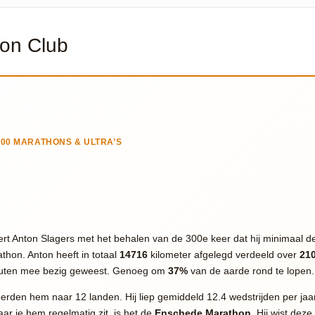
on Club
300 MARATHONS & ULTRA’S
rt Anton Slagers met het behalen van de 300e keer dat hij minimaal de
hon. Anton heeft in totaal
14716
kilometer afgelegd verdeeld over
21
uten mee bezig geweest. Genoeg om
37%
van de aarde rond te lopen.
erden hem naar 12 landen. Hij liep gemiddeld 12.4 wedstrijden per ja
aar je hem regelmatig zit, is het de
Enschede Marathon
. Hij wist deze