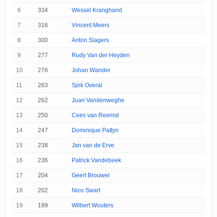
6
334
Wessel Kranghand
7
316
Vincent Meers
8
300
Anton Slagers
9
277
Rudy Van der Heyden
10
276
Johan Wander
11
263
Sjirk Overal
12
262
Juan Vandenweghe
13
250
Cees van Reemst
14
247
Dominique Pattyn
15
238
Jan van de Erve
16
236
Patrick Vandebeek
17
204
Geert Brouwer
18
202
Nico Swart
19
199
Wilbert Wouters