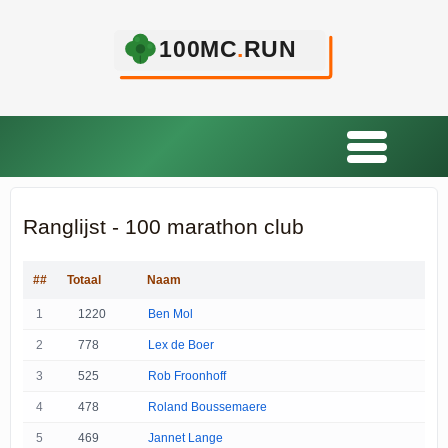
Ranglijst - 100 marathon club
##
Totaal
Naam
1
1220
Ben Mol
2
778
Lex de Boer
3
525
Rob Froonhoff
4
478
Roland Boussemaere
5
469
Jannet Lange