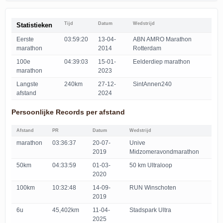
Tijd
Datum
Wedstrijd
Statistieken
Eerste
03:59:20
13-04-
ABN AMRO Marathon
marathon
2014
Rotterdam
100e
04:39:03
15-01-
Eelderdiep marathon
marathon
2023
Langste
240km
27-12-
SintAnnen240
afstand
2024
Persoonlijke Records per afstand
Afstand
PR
Datum
Wedstrijd
marathon
03:36:37
20-07-
Unive
2019
Midzomeravondmarathon
50km
04:33:59
01-03-
50 km Ultraloop
2020
100km
10:32:48
14-09-
RUN Winschoten
2019
6u
45,402km
11-04-
Stadspark Ultra
2025