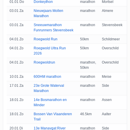
01.01 Do
Donkeython
marathon
Mortsel
03.01 Za
Nieuwjaars Mollen
marathon
Almere
Marathon
03.01 Za
Sneeuwmarathon
marathon
Stevensbeek
Funrunners Stevensbeek
04.01 Zo
Roegwold Run
50km
Schildmeer
04.01 Zo
Roegwold Ultra Run
50km
Overschild
2026
04.01 Zo
Roegwoldrun
marathon,
Overschild
50km
10.01 Za
600HM marathon
marathon
Meise
17.01 Za
23e Grote Waterval
marathon
Side
Marathon
18.01 Zo
14e Bosmarathon en
marathon
Assen
Minder
18.01 Zo
Bossen Van Vlaanderen
46.5km
Aalter
Trail
20.01 Di
13e Manavgat River
marathon
Side